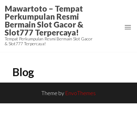
Skip
Mawartoto – Tempat
to
Perkumpulan Resmi
the
Bermain Slot Gacor &
content
Slot777 Terpercaya!
Tempat Perkumpulan Resmi Bermain Slot Gacor
& Slot777 Terpercaya!
Blog
Theme by
EnvoThemes